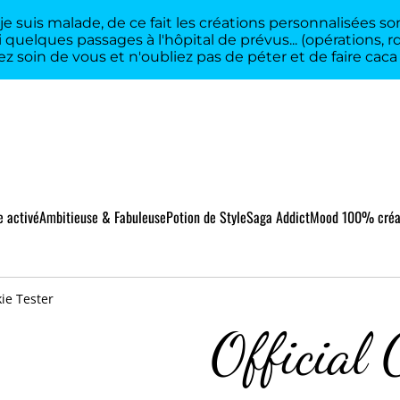
 suis malade, de ce fait les créations personnalisées sont
 quelques passages à l'hôpital de prévus... (opérations, 
z soin de vous et n'oubliez pas de péter et de faire cac
 activé
Ambitieuse & Fabuleuse
Potion de Style
Saga Addict
Mood 100% créa
kie Tester
Official 