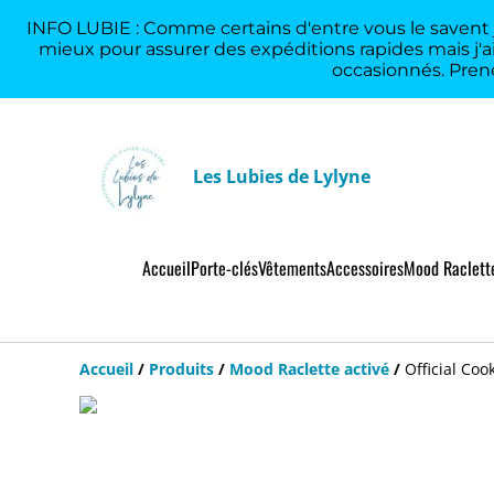
INFO LUBIE : Comme certains d'entre vous le savent je
mieux pour assurer des expéditions rapides mais j'ai
occasionnés. Prene
Les Lubies de Lylyne
Accueil
Porte-clés
Vêtements
Accessoires
Mood Raclette
Accueil
/
Produits
/
Mood Raclette activé
/
Official Coo