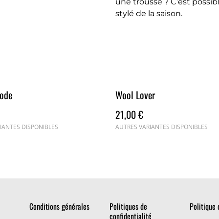
une trousse ? C’est possibl
stylé de la saison.
Mode
Wool Lover
21,00 €
IANTES DISPONIBLES
AUTRES VARIANTES DISPONIBLES
Conditions générales
Politiques de
Politique 
confidentialité