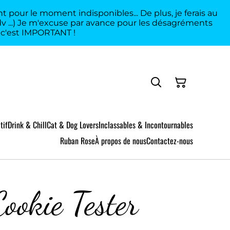
 pour le moment indisponibles... De plus, je ferais au
rdv ...) Je m'excuse par avance pour les désagréments
a c'est IMPORTANT !
tif
Drink & Chill
Cat & Dog Lovers
Inclassables & Incontournables
Ruban Rose
À propos de nous
Contactez-nous
Cookie Tester