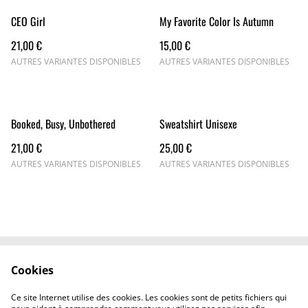
CEO Girl
My Favorite Color Is Autumn
21,00 €
15,00 €
AUTRES VARIANTES DISPONIBLES
AUTRES VARIANTES DISPONIBLES
Booked, Busy, Unbothered
Sweatshirt Unisexe
21,00 €
25,00 €
AUTRES VARIANTES DISPONIBLES
AUTRES VARIANTES DISPONIBLES
Cookies
Nous contacter
Conditions générales
Politiques de
Politique de cookies
Ce site Internet utilise des cookies. Les cookies sont de petits fichiers qui
confidentialité