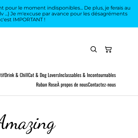
 pour le moment indisponibles... De plus, je ferais au
rdv ...) Je m'excuse par avance pour les désagréments
a c'est IMPORTANT !
tif
Drink & Chill
Cat & Dog Lovers
Inclassables & Incontournables
Ruban Rose
À propos de nous
Contactez-nous
Amazing