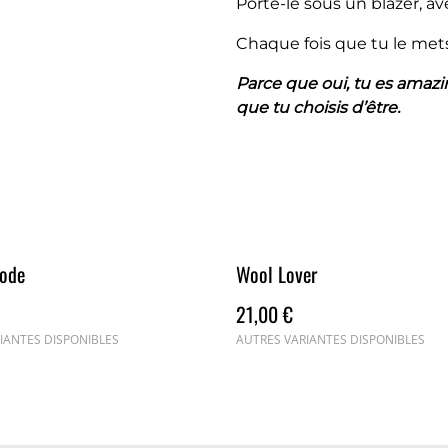
Porte‑le sous un blazer, ave
Chaque fois que tu le mets,
Parce que oui, tu es amazin
que tu choisis d’être.
Mode
Wool Lover
21,00 €
IANTES DISPONIBLES
AUTRES VARIANTES DISPONIBLES