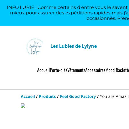
INFO LUBIE : Comme certains d'entre vous le savent je
mieux pour assurer des expéditions rapides mais j'ai
occasionnés. Prene
Les Lubies de Lylyne
Accueil
Porte-clés
Vêtements
Accessoires
Mood Raclette
Accueil
/
Produits
/
Feel Good Factory
/
You are Amazi