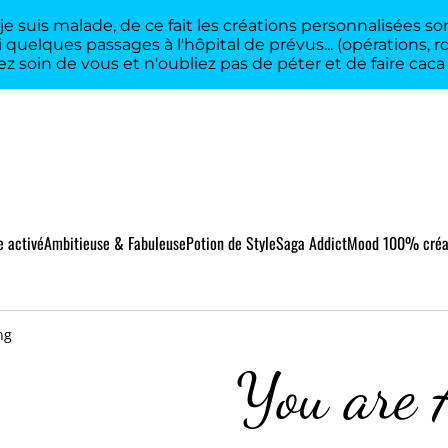
 suis malade, de ce fait les créations personnalisées sont
 quelques passages à l'hôpital de prévus... (opérations, 
z soin de vous et n'oubliez pas de péter et de faire cac
 activé
Ambitieuse & Fabuleuse
Potion de Style
Saga Addict
Mood 100% créa
ng
You are 