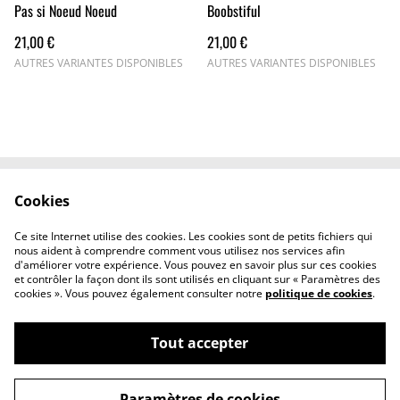
Pas si Noeud Noeud
Boobstiful
21,00 €
21,00 €
AUTRES VARIANTES DISPONIBLES
AUTRES VARIANTES DISPONIBLES
Cookies
Nous contacter
Conditions générales
Politiques de
Politique de cookies
Ce site Internet utilise des cookies. Les cookies sont de petits fichiers qui
confidentialité
nous aident à comprendre comment vous utilisez nos services afin
d'améliorer votre expérience. Vous pouvez en savoir plus sur ces cookies
et contrôler la façon dont ils sont utilisés en cliquant sur « Paramètres des
cookies ». Vous pouvez également consulter notre
politique de cookies
.
Tout accepter
©
2026
Les Lubies de Lylyne
Paramètres de cookies