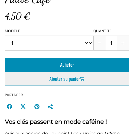
4,50 €
MODÈLE
QUANTITÉ
Acheter
Ajouter au panier
PARTAGER
Vos clés passent en mode caféine !
Avis aux accros de l'or noir !
Les Lubies de Lylyne