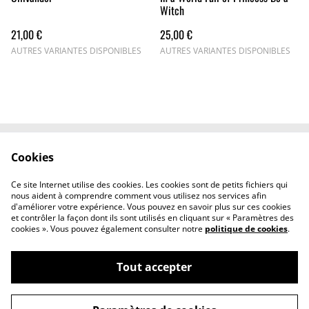
Witch
21,00 €
25,00 €
AUTRES VARIANTES DISPONIBLES
AUTRES VARIANTES DISPONIBLES
Cookies
Nous contacter
Conditions générales
Politiques de
Politique de cookies
Ce site Internet utilise des cookies. Les cookies sont de petits fichiers qui
confidentialité
nous aident à comprendre comment vous utilisez nos services afin
d'améliorer votre expérience. Vous pouvez en savoir plus sur ces cookies
et contrôler la façon dont ils sont utilisés en cliquant sur « Paramètres des
cookies ». Vous pouvez également consulter notre
politique de cookies
.
Tout accepter
©
2026
Les Lubies de Lylyne