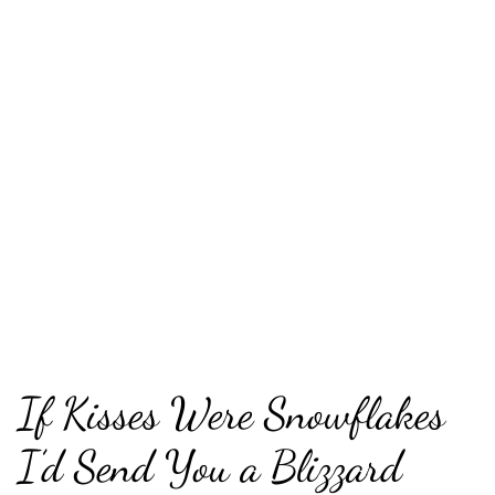
If Kisses Were Snowflakes
I’d Send You a Blizzard