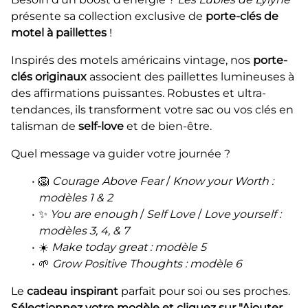
présente sa collection exclusive de
porte-clés de
motel à paillettes
!
Inspirés des motels américains vintage, nos
porte-
clés originaux
associent des paillettes lumineuses à
des affirmations puissantes. Robustes et ultra-
tendances, ils transforment votre sac ou vos clés en
talisman de
self-love
et de bien-être.
Quel message va guider votre journée ?
🦁
Courage Above Fear
/
Know your Worth :
modèles 1 & 2
✨
You are enough
/
Self Love
/
Love yourself :
modèles 3, 4, & 7
☀️
Make today great : modèle 5
🌱
Grow Positive Thoughts : modèle 6
Le
cadeau inspirant
parfait pour soi ou ses proches.
Sélectionnez votre modèle et cliquez sur "Ajouter